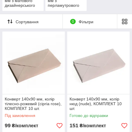
мм з матового
мм з
дизайнерського
перламутрового
паперу
дизайнерського
паперу
Сортування
0
Фільтри
Конверт 140x90 мм, колір
Конверт 140x90 мм, колір
тілесно-рожевий (cipria rose),
нюд (nude), КОМПЛЕКТ 10
КОМПЛЕКТ 10 шт.
шт.
Під замовлення
Готово до відправки
99
151
₴/комплект
₴/комплект