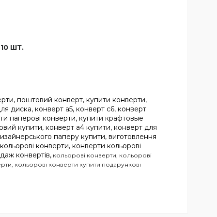
10 ШТ.
ерти, поштовий конверт, купити конверти,
ля диска, конверт а5, конверт с6, конверт
ити паперові конверти, купити крафтовые
овий купити, конверт а4 купити, конверт для
 дизайнерського паперу купити, виготовлення
и кольорові конверти, конверти кольорові
одаж конвертів,
кольорові конверти, кольорові
ерти, кольорові конверти купити подарункові