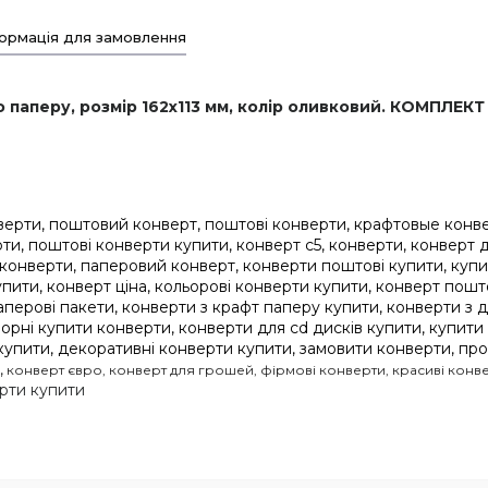
ормація для замовлення
паперу, розмір 162x113 мм, колір оливковий. КОМПЛЕКТ 
нверти, поштовий конверт, поштові конверти, крафтовые конв
и, поштові конверти купити, конверт с5, конверти, конверт д
 конверти, паперовий конверт, конверти поштові купити, куп
упити, конверт ціна, кольорові конверти купити, конверт пошт
аперові пакети, конверти з крафт паперу купити, конверти з
 чорні купити конверти, конверти для cd дисків купити, купит
 купити, декоративні конверти купити, замовити конверти, пр
,
конверт євро, конверт для грошей, фірмові конверти, красиві конв
рти купити