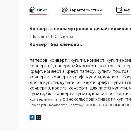
Опис
Характеристики
Інф
Конверт з перламутрового дизайнерського 
Щільність 120 г\ кв. м.
Конверт без клейової.
паперові конверти купити, конверт, купити ко
конверт с4, паперовий конверт, поштові конверт
крафт, конверт з крафт паперу, купити поштові
конверти, конверти крафт купити, конверт с5 к
диска купити, купити конверти крафт, купити п
конвертів, красиві конверти для листів купити,
купити, білі конверти купити, красиві конверти
різнокольорові конверти купити
конверти купити,
різнокольорові конве
конверти, конверт з картону,