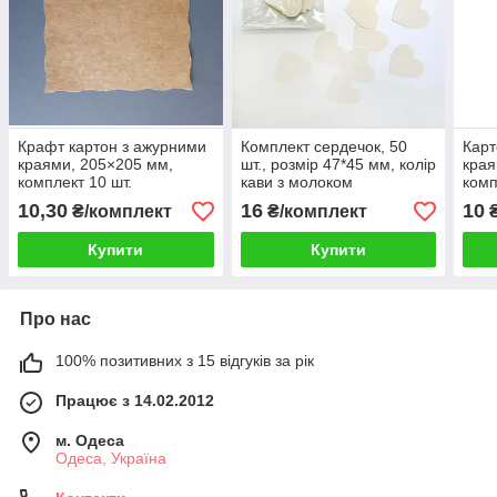
Крафт картон з ажурними
Комплект сердечок, 50
Карт
краями, 205×205 мм,
шт., розмір 47*45 мм, колір
края
комплект 10 шт.
кави з молоком
комп
10,30
16
10
₴/комплект
₴/комплект
₴
Купити
Купити
Про нас
100% позитивних з 15 відгуків за рік
Працює з 14.02.2012
м. Одеса
Одеса, Україна