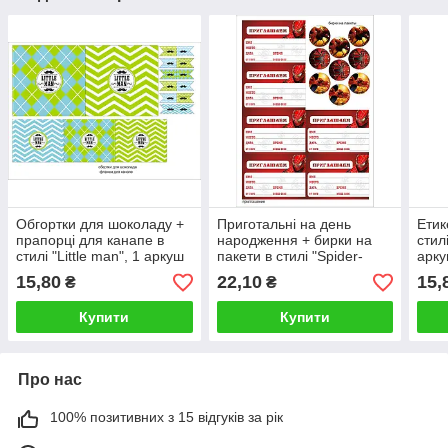
Обгортки для шоколаду +
Приготальні на день
Етик
прапорці для канапе в
народження + бирки на
стил
стилі "Little man", 1 аркуш
пакети в стилі "Spider-
арк
Man", 1 аркуш
15,80
22,10
15,
₴
₴
Купити
Купити
Про нас
100% позитивних з 15 відгуків за рік