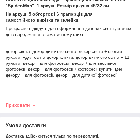
"Spider-Man", 1 аркуш
. Розмір аркуша 45*32 см.
На аркуші 5 обгорток і 6 прапорців для
самостійного
вирізки та склейки.
Прекрасно підійдуть для оформлення дитячих свят і дитячих
днів народження в тематичному стилі.
декор свята, декор дитячого свята, декор свята + своїми
руками, +для свята декор купити, декор дитячого свята + 12
руками, декор + для фотосесій, декор + для весільної
фотосесії, декор + для фотосесії + фотосесії купити, ідеї
декору + для фотосесії, декор + для дитячої фотосесії
Приховати
Умови доставки
Доставка здійснюється тільки по передоплаті.