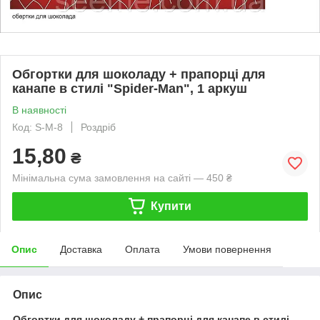
Обгортки для шоколаду + прапорці для
канапе в стилі "Spider-Man", 1 аркуш
В наявності
Код: S-M-8
Роздріб
15,80
₴
Мінімальна сума замовлення на сайті — 450 ₴
Купити
Опис
Доставка
Оплата
Умови повернення
Опис
Обгортки для шоколаду + прапорці для канапе в стилі