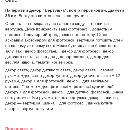
Опис
Паперовий декор "Вертушка", колір персиковий,
діаметр
35 см.
Вертушка виготовлена з паперу тиш'ю.
Оригінальна прикраса для вашого заходу — це шинка-
вертушка. Дуже прикрасить ваші фотографії, додасть їм
настрою. Популярний тренд весільного декору. Стане
яскравим аксесуаром для фотосесії. вертушка потішить дітей
на вашому дитячому святі.Може бути як декор банкетного
залу, так і декор фотостанції, декор для фотосесії, декор
дитячого свята, декор для дня народження, декор для
весілля, дівоча, тематичної вечірки.
декор свята, декор дитячого свята, декор свята + своїми
руками, +для свята декор купити, декор дитячого свята + 12
руками, декор + для фотосесій, декор + для весільної
фотосесії, декор + для фотосесії + фотосесії купити, ідеї
декору + для фотосесії, декор + для дитячої фотосесії, шинка,
вертушка+своїми руками, шинка-вертушка, декор — шинка,
декор — вертушка, шинка + для фотосесії, шинка купити,
шинряк, вертушка купити
Приховати