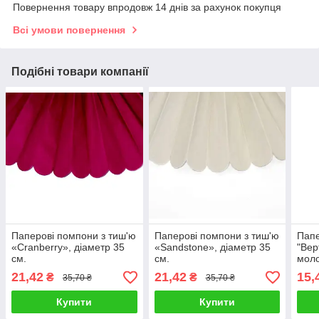
Повернення товару впродовж 14 днів за рахунок покупця
Всі умови повернення
Подібні товари компанії
Паперові помпони з тиш'ю
Паперові помпони з тиш'ю
Папе
«Cranberry», діаметр 35
«Sandstone», діаметр 35
"Вер
см.
см.
мол
21,42
21,42
15,
₴
₴
35,70 ₴
35,70 ₴
Купити
Купити