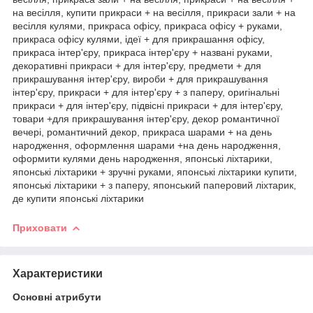
на весілля, купити прикраси + на весілля, прикраси зали + на
весілля кулями, прикраса офісу, прикраса офісу + руками,
прикраса офісу кулями, ідеї + для прикрашання офісу,
прикраса інтер'єру, прикраса інтер'єру + названі руками,
декоративні прикраси + для інтер'єру, предмети + для
прикрашування інтер'єру, вироби + для прикрашування
інтер'єру, прикраси + для інтер'єру + з паперу, оригінальні
прикраси + для інтер'єру, підвісні прикраси + для інтер'єру,
товари +для прикрашування інтер'єру, декор романтичної
вечері, романтичний декор, прикраса шарами + на день
народження, оформлення шарами +на день народження,
оформити кулями день народження, японські ліхтарики,
японські ліхтарики + зручні руками, японські ліхтарики купити,
японські ліхтарики + з паперу, японський паперовий ліхтарик,
де купити японські ліхтарики
Приховати
Характеристики
Основні атрибути