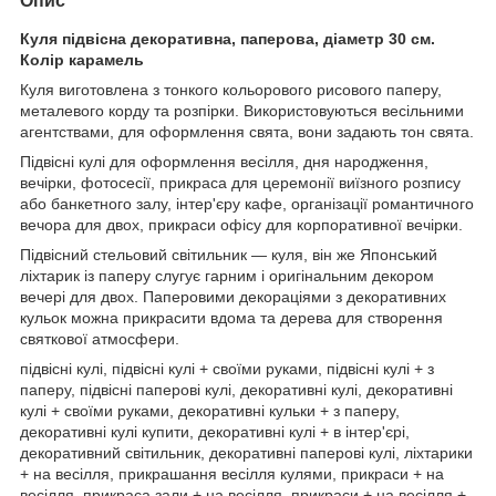
Опис
Куля підвісна декоративна, паперова, діаметр 30 см.
Колір карамель
Куля виготовлена з тонкого кольорового рисового паперу,
металевого корду та розпірки. Використовуються весільними
агентствами, для оформлення свята, вони задають тон свята.
Підвісні кулі для оформлення весілля, дня народження,
вечірки, фотосесії, прикраса для церемонії виїзного розпису
або банкетного залу, інтер'єру кафе, організації романтичного
вечора для двох, прикраси офісу для корпоративної вечірки.
Підвісний стельовий світильник — куля, він же Японський
ліхтарик із паперу слугує гарним і оригінальним декором
вечері для двох. Паперовими декораціями з декоративних
кульок можна прикрасити вдома та дерева для створення
святкової атмосфери.
підвісні кулі, підвісні кулі + своїми руками, підвісні кулі + з
паперу, підвісні паперові кулі, декоративні кулі, декоративні
кулі + своїми руками, декоративні кульки + з паперу,
декоративні кулі купити, декоративні кулі + в інтер'єрі,
декоративний світильник, декоративні паперові кулі, ліхтарики
+ на весілля, прикрашання весілля кулями, прикраси + на
весілля, прикраса зали + на весілля, прикраси + на весілля +