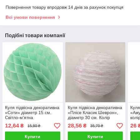
Повернення товару впродовж 14 днів за рахунок покупця
Всі умови повернення
Подібні товари компанії
Куля підвісна декоративна
Куля підвісна декоративна
Куля
«Соти» діаметр 15 см.
«Плісе Класик Шеврон»,
«Ажу
Світло-м'ятна
діаметр 30 см. Колір
колі
рожевий
12,64
28,56
26
₴
₴
15,80 ₴
35,70 ₴
Купити
Купити