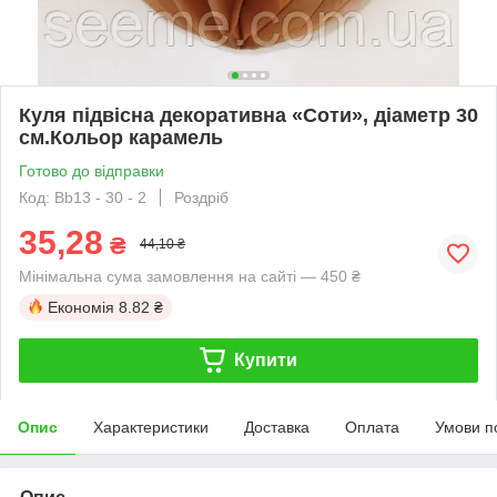
Куля підвісна декоративна «Соти», діаметр 30
см.Кольор карамель
Готово до відправки
Код: Bb13 - 30 - 2
Роздріб
35,28
₴
44,10 ₴
Мінімальна сума замовлення на сайті — 450 ₴
Економія
8.82 ₴
Купити
Опис
Характеристики
Доставка
Оплата
Умови п