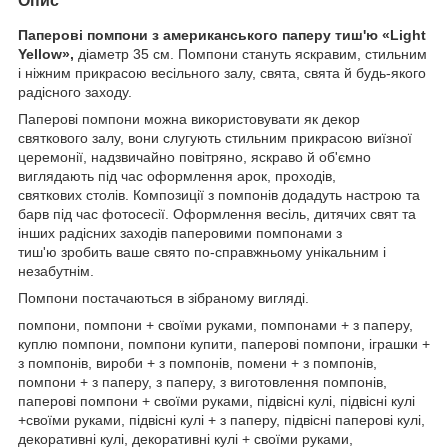
Опис
Паперові помпони з американського паперу тиш'ю «Light
Yellow»,
діаметр 35 см. Помпони стануть яскравим, стильним
і ніжним прикрасою весільного залу, свята, свята й будь-якого
радісного заходу.
Паперові помпони можна використовувати як декор
святкового залу, вони слугують стильним прикрасою виїзної
церемонії, надзвичайно повітряно, яскраво й об'ємно
виглядають під час оформлення арок, проходів,
святкових столів. Композиції з помпонів додадуть настрою та
барв під час фотосесії. Оформлення весіль, дитячих свят та
інших радісних заходів паперовими помпонами з
тиш'ю зробить ваше свято по-справжньому унікальним і
незабутнім.
Помпони постачаються в зібраному вигляді.
помпони, помпони + своїми руками, помпонами + з паперу,
куплю помпони, помпони купити, паперові помпони, іграшки +
з помпонів, вироби + з помпонів, помени + з помпонів,
помпони + з паперу, з паперу, з виготовлення помпонів,
паперові помпони + своїми руками, підвісні кулі, підвісні кулі
+своїми руками, підвісні кулі + з паперу, підвісні паперові кулі,
декоративні кулі, декоративні кулі + своїми руками,