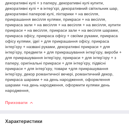
декоративні кулі + з паперу, декоративні кулі купити,
декоративні кулі + в інтер'єрі, декоративний світильник шар,
декоративні паперові кулі, ліхтарики + на весілля,
прикрашання весілля кулями, прикраси + на весілля,
прикраса зали + на весілля + на весілля + на весілля, купити
прикраси + на весілля, прикраси зали + на весілля шарами,
прикраса офісу, прикраса офісу + своїми руками, прикраса
офісу кулями, ідеї + для прикрашання офісу, прикраса
інтер'єру + названі руками, декоративні прикраси + для
інтер'єру, предмети + для прикрашування інтер'єру, вироби +
для прикрашування інтер'єру, прикраси + для інтер'єру + з
паперу, оригінальні прикраси + для інтер'єру, підвісні
прикраси + для інтер'єру, товари +для прикрашування
інтер'єру, декор романтичної вечері, романтичний декор,
прикраса шарами + на день народження, оформлення
шарами +на день народження, оформити кулями день
народження,
Приховати
Характеристики