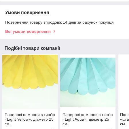
Умови повернення
Повернення товару впродовж 14 днів за рахунок покупця
Всі умови повернення
Подібні товари компанії
Паперові помпони з тиш'ю
Паперові помпони з тиш'ю
Папе
«Light Yellow», діаметр 25
«Light Aqua», діаметр 25
«Cra
см.
см.
см.