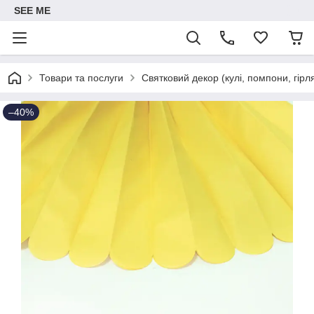
SEE ME
Товари та послуги
Святковий декор (кулі, помпони, гірл
–40%