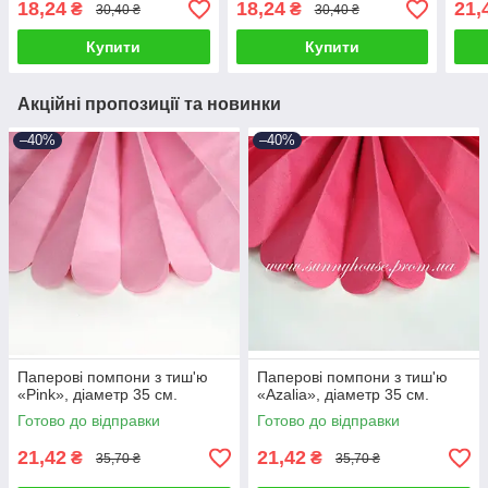
18,24
18,24
21,
₴
₴
30,40 ₴
30,40 ₴
Купити
Купити
Акційні пропозиції та новинки
–40%
–40%
Паперові помпони з тиш'ю
Паперові помпони з тиш'ю
«Pink», діаметр 35 см.
«Azalia», діаметр 35 см.
Готово до відправки
Готово до відправки
21,42
21,42
₴
₴
35,70 ₴
35,70 ₴