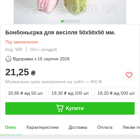
Бонбоньєрка для весілля 50x50x50 мм.
Під замовлення
Код: WD
Опт і роздріб
Відправка з
15 серпня 2026
21,25
₴
Мінімальна сума замовлення на сайті — 450 ₴
20,85 ₴
від 50 шт.
19,30 ₴
від 100 шт.
18,20 ₴
від 500 шт.
Купити
Опис
Характеристики
Доставка
Оплата
Умови п