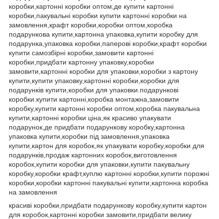
коробки,картонні коробки оптом,де купити картонні
коробки,пакувальні коробки купити картонні коробки на
замовлення,крафт коробки,коробки оптом,коробка
подарункова купити,картонна упаковка,купити коробку для
подарунка,упаковка коробки,паперові коробки,крафт коробки
купити самозбірні коробки,замовити картонні
коробки,придбати картонну упаковку,коробки
замовити,картонні коробки для упаковки,коробки з картону
купити,купити упаковку,картонні коробки,коробки для
подарунків купити,коробки для упаковки.подарункові
коробки.купити картонні,коробка монтажна,замовити
коробку,купити картонні коробки оптом,коробка пакувальна
купити,картонні коробки ціна,як красиво упакувати
подарунок,де придбати подарункову коробку,картонна
упаковка купити,коробки під замовлення,упаковка
купити,картон для коробок,як упакувати коробку,коробки для
подарунків,продаж картонних коробок,виготовлення
коробок,купити коробки для упаковки,купити пакувальну
коробку,коробки крафт,куплю картонні коробки,купити порожні
коробки,коробки картонні пакувальні купити,картонна коробка
на замовлення
красиві коробки,придбати подарункову коробку,купити картон
для коробок,картонні коробки замовити,придбати велику