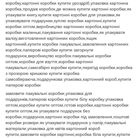
коробку,картонні коробки купити уроздріб,упаковка картонна
коробка,продаж коробок,де можна купити картонні коробки,як
упакувати книгу.купити картонні коробки для упаковки,як
упаковувати подарунки,куплю коробки картонні,купити
коробки оптом,виробництво картонних коробок,картонні
коробки маленькі,пакування картонні коробки,як упакувати
валізу,виготовлення картонних коробок,ящик
картонний,купити коробки пакувальні,замовлення картонних
коробок,паперові коробки купити загорнути
подарунок,виробництво коробок.пакувальні коробки
оптом,коробки для взуття,коробки картонні
пакувальні,самозбірні коробки купити,переїзд коробки,коробка
з прозорою кришкою купити коробка
самозбираюча,подарункова упаковка,картонний короб,купити
паперові коробки
замовити пакувальні коробки,упаковка для
подарунків,паперові коробки.купити білу коробку.упаковка
оптом,коробки купити оптом,готові коробки,картонні коробки
купити оптом,як упакувати подарунок без
коробки,подарунок,картонні коробки під замовлення,поштові
коробки розміри.як упакувати подарунок у папір,пакувальні
матеріали,упаковка для квітів.картонний короб
купити,замовити коробки картонні,коробка біла купити,купити