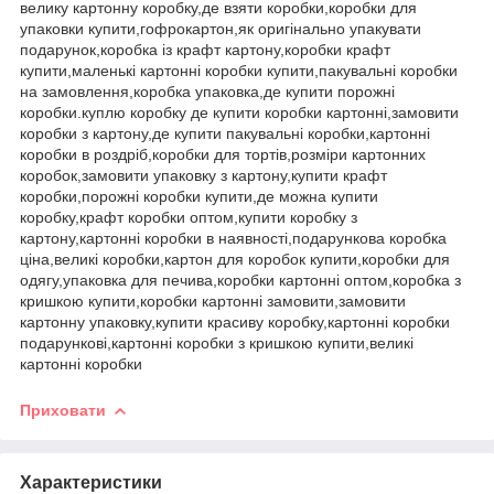
велику картонну коробку,де взяти коробки,коробки для
упаковки купити,гофрокартон,як оригінально упакувати
подарунок,коробка із крафт картону,коробки крафт
купити,маленькі картонні коробки купити,пакувальні коробки
на замовлення,коробка упаковка,де купити порожні
коробки.куплю коробку де купити коробки картонні,замовити
коробки з картону,де купити пакувальні коробки,картонні
коробки в роздріб,коробки для тортів,розміри картонних
коробок,замовити упаковку з картону,купити крафт
коробки,порожні коробки купити,де можна купити
коробку,крафт коробки оптом,купити коробку з
картону,картонні коробки в наявності,подарункова коробка
ціна,великі коробки,картон для коробок купити,коробки для
одягу,упаковка для печива,коробки картонні оптом,коробка з
кришкою купити,коробки картонні замовити,замовити
картонну упаковку,купити красиву коробку,картонні коробки
подарункові,картонні коробки з кришкою купити,великі
картонні коробки
Приховати
Характеристики