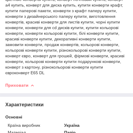
а4 купить, конверт для диска купить, купити конверти крафт,
купити паперові пакети, конверти з крафт паперу купити,
конверти з дизайнерського паперу купити, виготовлення
конвертів, красиві конверти для листів купити, чорні купити
конверти, конверти для cd дисків купити, купити кольорові
конверти, конверти кольорові купити, білі конверти купити,
красиві конверти купити, декоративні конверти купити,
замовити конверти, продаж конвертів, кольорові конверти,
кольорові конверти купити, різнокольорові конверти купити,
конверт євро, конверт для грошей, фірмові конверти, красиві
конверти, кольорові конверти купити подарункові конверти,
конверт з картону, різнокольорові конверти купити
євроконверт Е65 DL
Приховати
Характеристики
Основні
Країна виробник
Україна
Матеріал
Папір