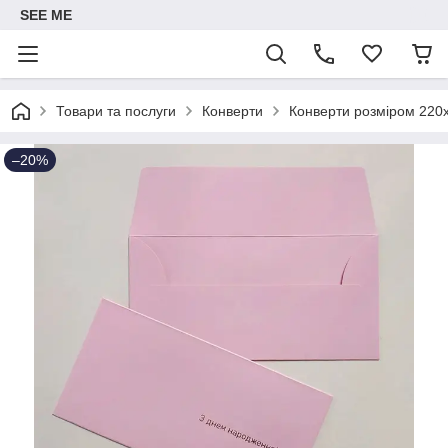
SEE ME
Товари та послуги
Конверти
Конверти розміром 220
–20%