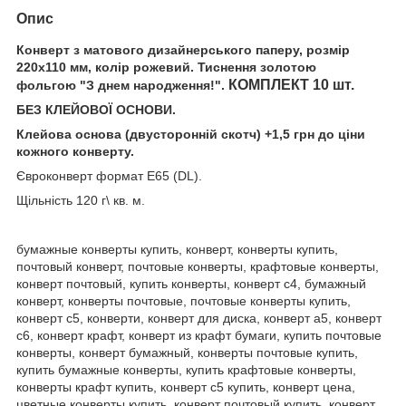
Опис
Конверт з матового дизайнерського паперу, розмір
220x110 мм, колір рожевий. Тиснення золотою
КОМПЛЕКТ 10 шт.
фольгою "З днем народження!".
БЕЗ КЛЕЙОВОЇ ОСНОВИ.
Клейова основа (двусторонній скотч) +1,5 грн до ціни
кожного конверту.
Євроконверт формат Е65 (DL).
Щільність 120 г\ кв. м.
бумажные конверты купить, конверт, конверты купить,
почтовый конверт, почтовые конверты, крафтовые конверты,
конверт почтовый, купить конверты, конверт с4, бумажный
конверт, конверты почтовые, почтовые конверты купить,
конверт с5, конверти, конверт для диска, конверт а5, конверт
с6, конверт крафт, конверт из крафт бумаги, купить почтовые
конверты, конверт бумажный, конверты почтовые купить,
купить бумажные конверты, купить крафтовые конверты,
конверты крафт купить, конверт с5 купить, конверт цена,
цветные конверты купить, конверт почтовый купить, конверт