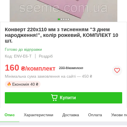
Конверт 220x110 мм з тисненням "З днем
народження!", колір рожевий, КОМПЛЕКТ 10
шт.
Готово до відправки
Код: ENV-E6-T
Роздріб
160
₴/комплект
200 ₴/комплект
Мінімальна сума замовлення на сайті — 450 ₴
Економія
40 ₴
Купити
Опис
Характеристики
Доставка
Оплата
Умови п