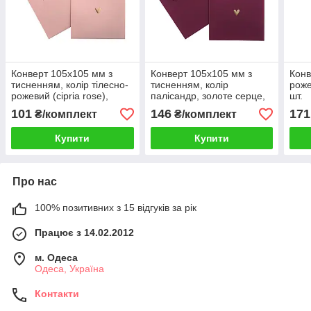
Конверт 105x105 мм з
Конверт 105x105 мм з
Конв
тисненням, колір тілесно-
тисненням, колір
рож
рожевий (cipria rose),
палісандр, золоте серце,
шт.
золоте серце, КОМПЛЕКТ
КОМПЛЕКТ 10 шт.
101
146
171
₴/комплект
₴/комплект
10 шт.
Купити
Купити
Про нас
100% позитивних з 15 відгуків за рік
Працює з 14.02.2012
м. Одеса
Одеса, Україна
Контакти