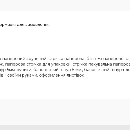
ормація для замовлення
аперовий кручений, стрічка паперова, бант +з паперової стрі
ок, паперова стрічка для упаковки, стрічка пакувальна паперо
р 5мм. купити, бавовняний шнур 5 мм., бавовняний шнур пле
в +своїми руками, оформлення листівок