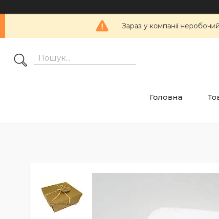
Зараз у компанії неробочий
Головна
То