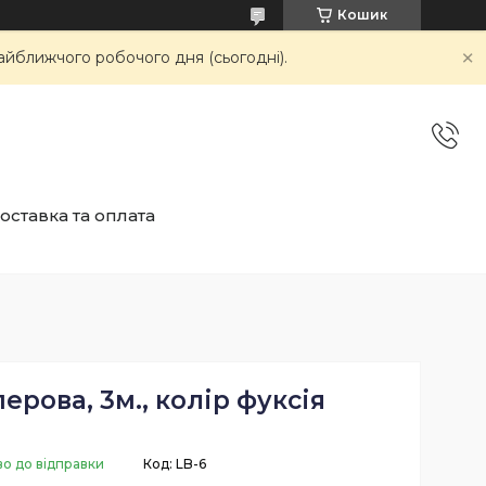
Кошик
айближчого робочого дня (сьогодні).
оставка та оплата
ерова, 3м., колір фуксія
во до відправки
Код:
LB-6