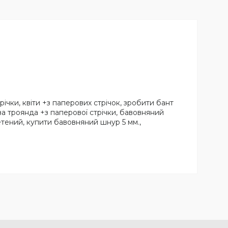
чки, квіти +з паперових стрічок, зробити бант
ва троянда +з паперової стрічки, бавовняний
тений, купити бавовняний шнур 5 мм.,