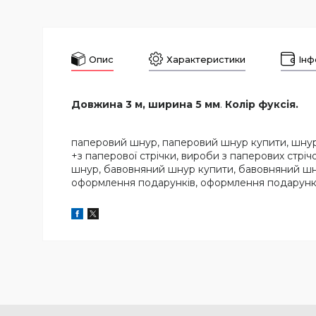
Опис
Характеристики
Інф
Довжина 3 м, ширина 5 мм
.
Колір фуксія.
паперовий шнур, паперовий шнур купити, шнур п
+з паперової стрічки, вироби з паперових стріч
шнур, бавовняний шнур купити, бавовняний шну
оформлення подарунків, оформлення подарункі