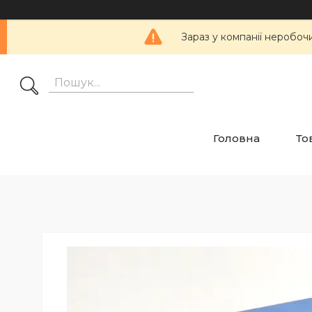
Зараз у компанії неробоч
Головна
То