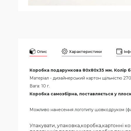
Опис
Характеристики
Інф
Коробка подарункова 80х80х35 мм. Колір бі
Матеріал - дизайнерський картон щільністю 270 
Вага: 10 г.
Коробка самозбірна, поставляється у плоск
Можливо нанесення логотипу шовкодруком (фар
Упакувати, упаковка,коробка,картонні к