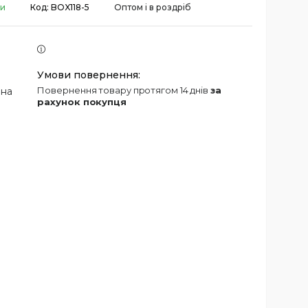
ки
Код:
BOX118-5
Оптом і в роздріб
повернення товару протягом 14 днів
за
 на
рахунок покупця