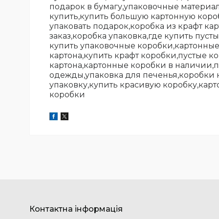
подарок в бумагу,упаковочные материал
купить,купить большую картонную короб
упаковать подарок,коробка из крафт ка
заказ,коробка упаковка,где купить пуст
купить упаковочные коробки,картонные 
картона,купить крафт коробки,пустые к
картона,картонные коробки в наличии,
одежды,упаковка для печенья,коробки к
упаковку,купить красивую коробку,кар
коробки