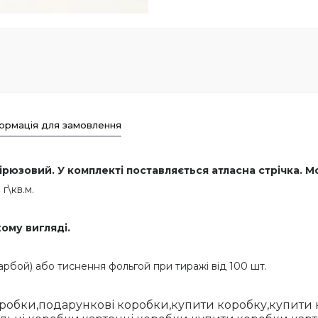
ормація для замовлення
рюзовий. У комплекті поставляється атласна стрічка. М
г\кв.м.
ому вигляді.
бой) або тиснення фольгой при тиражі від 100 шт.
оробки,подарункові коробки,купити коробку,купити 