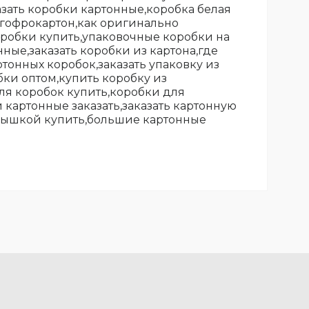
азать коробки картонные,коробка белая
,гофрокартон,как оригинально
оробки купить,упаковочные коробки на
ные,заказать коробки из картона,где
тонных коробок,заказать упаковку из
бки оптом,купить коробку из
ля коробок купить,коробки для
картонные заказать,заказать картонную
крышкой купить,большие картонные