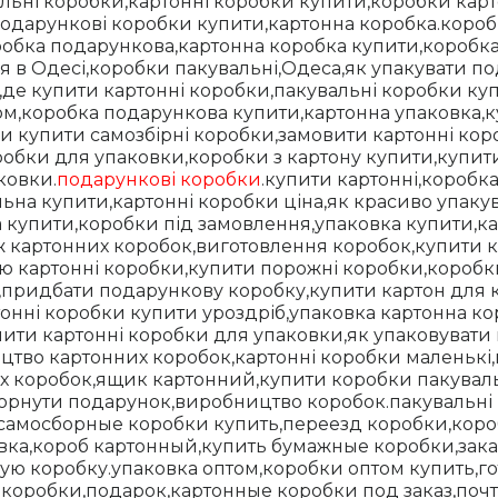
льні коробки,картонні коробки купити,коробки кар
одарункові коробки купити,картонна коробка.короб
обка подарункова,картонна коробка купити,коробка
я в Одесі,коробки пакувальні,Одеса,як упакувати п
,де купити картонні коробки,пакувальні коробки ку
м,коробка подарункова купити,картонна упаковка,к
и купити самозбірні коробки,замовити картонні ко
робки для упаковки,коробки з картону купити,купити
ковки.
подарункові коробки
.купити картонні,коробк
льна купити,картонні коробки ціна,як красиво упак
 купити,коробки під замовлення,упаковка купити,ка
ж картонних коробок,виготовлення коробок,купити 
ю картонні коробки,купити порожні коробки,коробки
,придбати подарункову коробку,купити картон для 
онні коробки купити уроздріб,упаковка картонна к
упити картонні коробки для упаковки,як упаковуват
цтво картонних коробок,картонні коробки маленькі,
их коробок,ящик картонний,купити коробки пакувал
горнути подарунок,виробництво коробок.пакувальні
самосборные коробки купить,переезд коробки,коро
вка,короб картонный,купить бумажные коробки,зака
ую коробку.упаковка оптом,коробки оптом купить,г
з коробки,подарок,картонные коробки под заказ,поч