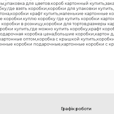
ы,упаковка для цветов.короб картонный купить,зак
ку,где взять коробки,коробки для упаковки купить
ртона,коробки крафт купить,маленькие картонные к
ые коробки.куплю коробку где купить коробки картон
коробки в розницу,коробки для тортов,размеры кар
оробки купить,где можно купить коробку,крафт коро
подарочная коробка цена,большие коробки,картон д
артонные оптом,коробка с крышкой купить,коробки 
тонные коробки подарочные,картонные коробки с 
Графік роботи