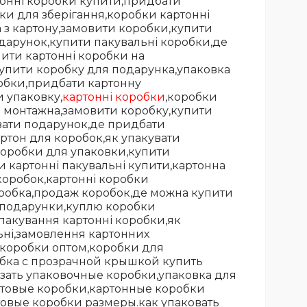
тонні коробки купити,придбати
ки для зберігання,коробки картонні
 з картону,замовити коробки,купити
одарунок,купити пакувальні коробки,де
пити картонні коробки на
упити коробку для подарунка,упаковка
робки,придбати картонну
 упаковку,
картонні коробки
,коробки
а монтажна,замовити коробку,купити
увати подарунок,де придбати
ртон для коробок,як упакувати
коробки для упаковки,купити
 картонні пакувальні купити,картонна
коробок,картонні коробки
оробка,продаж коробок,де можна купити
и подарунки,куплю коробки
пакування картонні коробки,як
ьні,замовлення картонних
 коробки оптом,коробки для
бка с прозрачной крышкой купить
зать упаковочные коробки,упаковка для
отовые коробки,картонные коробки
товые коробки размеры.как упаковать