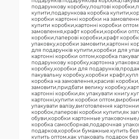
подарунків.подарункова коробка,пакува
подарункову коробку,поштові коробки,п
купити,подарункова коробка купити,кор
коробки картонні коробки на замовленн
купити коробки,картонні коробки оптом
замовлення,крафт коробки,коробки опто
коробки,паперові коробки,крафт коробк
упаковку,коробки замовити,картонні ко
для подарунків купити,коробки для упа
картонні коробки оптом,коробка пакува
подарункову коробку,картонна упаковка
коробку,коробки для подарунків,прода
пакувальну коробку,коробки крафт,купл
коробка на замовлення,красиві коробки
замовити,придбати велику коробку,карт
картонні коробки,як упакувати книгу.к
картонні,купити коробки оптом,виробни
упакувати валізу,виготовлення картонн
коробок,паперові коробки купити,як за
обуви,коробки картонные упаковочные,
коробка самосборная,подарочная упако
подарков,коробки бумажные.купить бел
купить оптом,как упаковать подарок бе