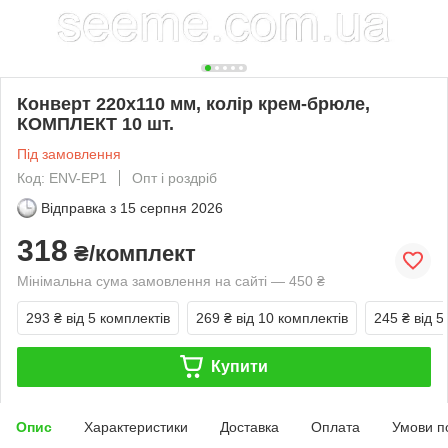
Конверт 220x110 мм, колір крем-брюле,
КОМПЛЕКТ 10 шт.
Під замовлення
Код: ENV-EP1
Опт і роздріб
Відправка з
15 серпня 2026
318
₴/комплект
Мінімальна сума замовлення на сайті — 450 ₴
293 ₴
від 5 комплектів
269 ₴
від 10 комплектів
245 ₴
від 5
Купити
Опис
Характеристики
Доставка
Оплата
Умови п