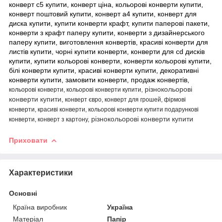
конверт с5 купити, конверт ціна, кольорові конверти купити,
конверт поштовий купити, конверт а4 купити, конверт для
диска купити, купити конверти крафт, купити паперові пакети,
конверти з крафт паперу купити, конверти з дизайнерського
паперу купити, виготовлення конвертів, красиві конверти для
листів купити, чорні купити конверти, конверти для cd дисків
купити, купити кольорові конверти, конверти кольорові купити,
білі конверти купити, красиві конверти купити, декоративні
конверти купити, замовити конверти, продаж конвертів,
різнокольорові
кольорові конверти, кольорові конверти купити,
конверти купити,
конверт євро, конверт для грошей, фірмові
конверти, красиві конверти, кольорові конверти купити подарункові
різнокольорові конверти купити
конверти, конверт з картону,
Приховати
Характеристики
Основні
Країна виробник
Україна
Матеріал
Папір