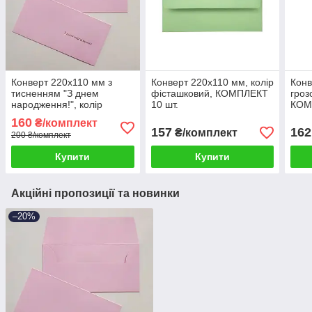
Конверт 220x110 мм з
Конверт 220x110 мм, колір
Конв
тисненням "З днем
фісташковий, КОМПЛЕКТ
гроз
народження!", колір
10 шт.
КОМ
рожевий, КОМПЛЕКТ 10
160
₴/комплект
шт.
157
162
₴/комплект
200 ₴/комплект
Купити
Купити
Акційні пропозиції та новинки
–20%