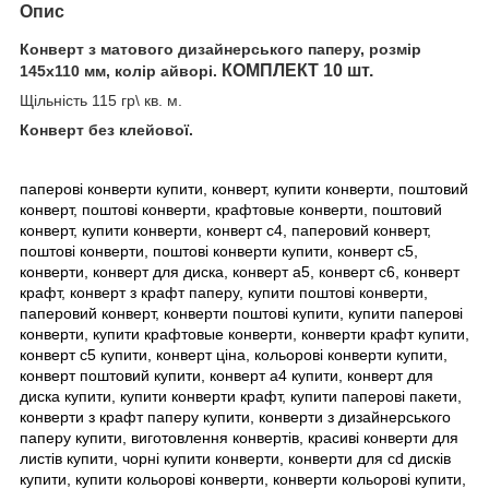
Опис
Конверт з матового дизайнерського паперу, розмір
КОМПЛЕКТ 10 шт.
145x110 мм, колір айворі.
Щільність 115 гр\ кв. м.
Конверт без клейової.
паперові конверти купити, конверт, купити конверти, поштовий
конверт, поштові конверти, крафтовые конверти, поштовий
конверт, купити конверти, конверт с4, паперовий конверт,
поштові конверти, поштові конверти купити, конверт с5,
конверти, конверт для диска, конверт а5, конверт с6, конверт
крафт, конверт з крафт паперу, купити поштові конверти,
паперовий конверт, конверти поштові купити, купити паперові
конверти, купити крафтовые конверти, конверти крафт купити,
конверт с5 купити, конверт ціна, кольорові конверти купити,
конверт поштовий купити, конверт а4 купити, конверт для
диска купити, купити конверти крафт, купити паперові пакети,
конверти з крафт паперу купити, конверти з дизайнерського
паперу купити, виготовлення конвертів, красиві конверти для
листів купити, чорні купити конверти, конверти для cd дисків
купити, купити кольорові конверти, конверти кольорові купити,