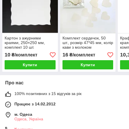
Картон з ажурними
Комплект сердечок, 50
Краф
краями, 250×250 мм,
шт., розмір 47*45 мм, колір
края
комплект 10 шт.
кави з молоком
комп
10
16
10,
₴/комплект
₴/комплект
Купити
Купити
Про нас
100% позитивних з 15 відгуків за рік
Працює з 14.02.2012
м. Одеса
Одеса, Україна