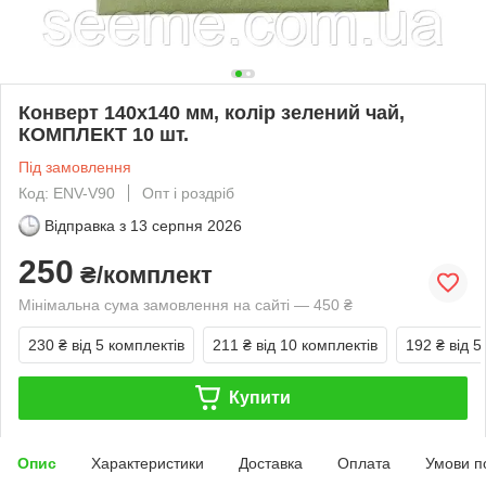
Конверт 140x140 мм, колір зелений чай,
КОМПЛЕКТ 10 шт.
Під замовлення
Код: ENV-V90
Опт і роздріб
Відправка з
13 серпня 2026
250
₴/комплект
Мінімальна сума замовлення на сайті — 450 ₴
230 ₴
від 5 комплектів
211 ₴
від 10 комплектів
192 ₴
від 5
Купити
Опис
Характеристики
Доставка
Оплата
Умови п