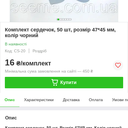
Комплект сердечок, 50 шт, розмір 47*45 мм,
колір чорний
В наявності
Код: CS-20
Роздріб
16
₴/комплект
Мінімальна сума замовлення на сайті — 450 ₴
Купити
Опис
Характеристики
Доставка
Оплата
Умови п
Опис
Комплект сердечок, 50 шт. Розмір 47*45 мм, Колір чорний.