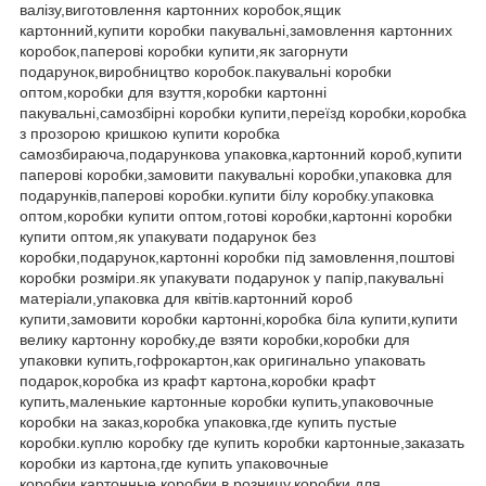
валізу,виготовлення картонних коробок,ящик
картонний,купити коробки пакувальні,замовлення картонних
коробок,паперові коробки купити,як загорнути
подарунок,виробництво коробок.пакувальні коробки
оптом,коробки для взуття,коробки картонні
пакувальні,самозбірні коробки купити,переїзд коробки,коробка
з прозорою кришкою купити коробка
самозбираюча,подарункова упаковка,картонний короб,купити
паперові коробки,замовити пакувальні коробки,упаковка для
подарунків,паперові коробки.купити білу коробку.упаковка
оптом,коробки купити оптом,готові коробки,картонні коробки
купити оптом,як упакувати подарунок без
коробки,подарунок,картонні коробки під замовлення,поштові
коробки розміри.як упакувати подарунок у папір,пакувальні
матеріали,упаковка для квітів.картонний короб
купити,замовити коробки картонні,коробка біла купити,купити
велику картонну коробку,де взяти коробки,коробки для
упаковки купить,гофрокартон,как оригинально упаковать
подарок,коробка из крафт картона,коробки крафт
купить,маленькие картонные коробки купить,упаковочные
коробки на заказ,коробка упаковка,где купить пустые
коробки.куплю коробку где купить коробки картонные,заказать
коробки из картона,где купить упаковочные
коробки,картонные коробки в розницу,коробки для