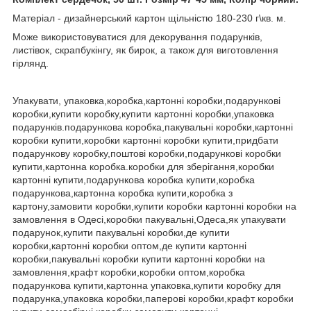
Матеріал - дизайнерський картон щільністю 180-230 г\кв. м.
Може використовуватися для декорування подарунків,
листівок, скрапбукінгу, як бирок, а також для виготовлення
гірлянд.
Упакувати, упаковка,коробка,картонні коробки,подарункові
коробки,купити коробку,купити картонні коробки,упаковка
подарунків.подарункова коробка,пакувальні коробки,картонні
коробки купити,коробки картонні коробки купити,придбати
подарункову коробку,поштові коробки,подарункові коробки
купити,картонна коробка.коробки для зберігання,коробки
картонні купити,подарункова коробка купити,коробка
подарункова,картонна коробка купити,коробка з
картону,замовити коробки,купити коробки картонні коробки на
замовлення в Одесі,коробки пакувальні,Одеса,як упакувати
подарунок,купити пакувальні коробки,де купити
коробки,картонні коробки оптом,де купити картонні
коробки,пакувальні коробки купити картонні коробки на
замовлення,крафт коробки,коробки оптом,коробка
подарункова купити,картонна упаковка,купити коробку для
подарунка,упаковка коробки,паперові коробки,крафт коробки