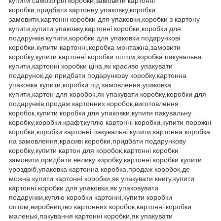
купити самозбірні коробки,замовити картонні
коробки,придбати картонну упаковку,коробки
замовити,картонні коробки для упаковки,коробки з картону
купити,купити упаковку,картонні коробки,коробки для
подарунків купити,коробки для упаковки.подарункові
коробки.купити картонні,коробка монтажна,замовити
коробку,купити картонні коробки оптом,коробка пакувальна
купити,картонні коробки ціна,як красиво упакувати
подарунок,де придбати подарункову коробку,картонна
упаковка купити,коробки під замовлення,упаковка
купити,картон для коробок,як упакувати коробку,коробки для
подарунків,продаж картонних коробок,виготовлення
коробок,купити коробки для упаковки,купити пакувальну
коробку,коробки крафт,куплю картонні коробки,купити порожні
коробки,коробки картонні пакувальні купити,картонна коробка
на замовлення,красиві коробки,придбати подарункову
коробку,купити картон для коробок,картонні коробки
замовити,придбати велику коробку,картонні коробки купити
уроздріб,упаковка картонна коробка,продаж коробок,де
можна купити картонні коробки,як упакувати книгу.купити
картонні коробки для упаковки,як упаковувати
подарунки,куплю коробки картонні,купити коробки
оптом,виробництво картонних коробок,картонні коробки
маленькі,пакування картонні коробки,як упакувати