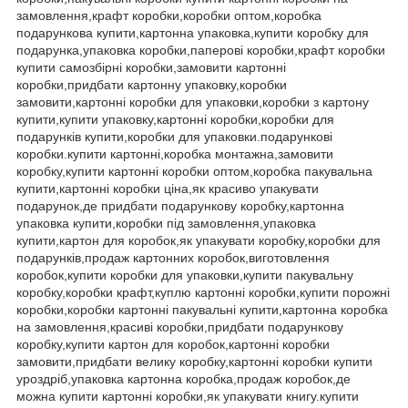
замовлення,крафт коробки,коробки оптом,коробка
подарункова купити,картонна упаковка,купити коробку для
подарунка,упаковка коробки,паперові коробки,крафт коробки
купити самозбірні коробки,замовити картонні
коробки,придбати картонну упаковку,коробки
замовити,картонні коробки для упаковки,коробки з картону
купити,купити упаковку,картонні коробки,коробки для
подарунків купити,коробки для упаковки.подарункові
коробки.купити картонні,коробка монтажна,замовити
коробку,купити картонні коробки оптом,коробка пакувальна
купити,картонні коробки ціна,як красиво упакувати
подарунок,де придбати подарункову коробку,картонна
упаковка купити,коробки під замовлення,упаковка
купити,картон для коробок,як упакувати коробку,коробки для
подарунків,продаж картонних коробок,виготовлення
коробок,купити коробки для упаковки,купити пакувальну
коробку,коробки крафт,куплю картонні коробки,купити порожні
коробки,коробки картонні пакувальні купити,картонна коробка
на замовлення
,
красиві коробки,придбати подарункову
коробку,купити картон для коробок,картонні коробки
замовити,придбати велику коробку,картонні коробки купити
уроздріб,упаковка картонна коробка,продаж коробок,де
можна купити картонні коробки,як упакувати книгу.купити