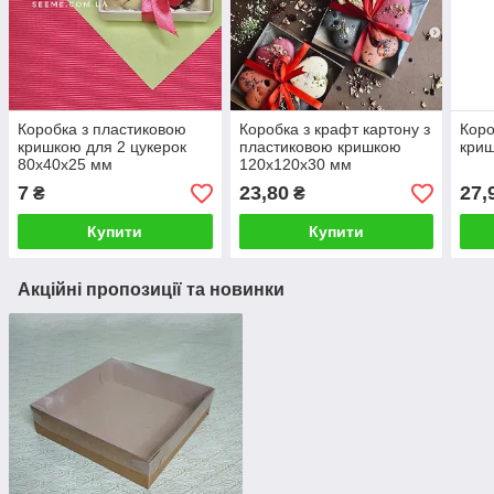
Коробка з пластиковою
Коробка з крафт картону з
Коро
кришкою для 2 цукерок
пластиковою кришкою
кри
80х40х25 мм
120х120х30 мм
7
23,80
27,
₴
₴
Купити
Купити
Акційні пропозиції та новинки