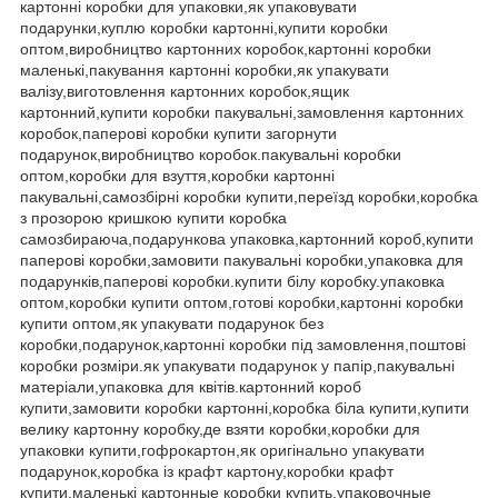
картонні коробки для упаковки,як упаковувати
подарунки,куплю коробки картонні,купити коробки
оптом,виробництво картонних коробок,картонні коробки
маленькі,пакування картонні коробки,як упакувати
валізу,виготовлення картонних коробок,ящик
картонний,купити коробки пакувальні,замовлення картонних
коробок,паперові коробки купити загорнути
подарунок,виробництво коробок.пакувальні коробки
оптом,коробки для взуття,коробки картонні
пакувальні,самозбірні коробки купити,переїзд коробки,коробка
з прозорою кришкою купити коробка
самозбираюча,подарункова упаковка,картонний короб,купити
паперові коробки
,
замовити пакувальні коробки,упаковка для
подарунків,паперові коробки.купити білу коробку.упаковка
оптом,коробки купити оптом,готові коробки,картонні коробки
купити оптом,як упакувати подарунок без
коробки,подарунок,картонні коробки під замовлення,поштові
коробки розміри.як упакувати подарунок у папір,пакувальні
матеріали,упаковка для квітів.картонний короб
купити,замовити коробки картонні,коробка біла купити,купити
велику картонну коробку,де взяти коробки,коробки для
упаковки купити,гофрокартон,як оригінально упакувати
подарунок,коробка із крафт картону,коробки крафт
купити,маленькі картонные коробки купить,упаковочные