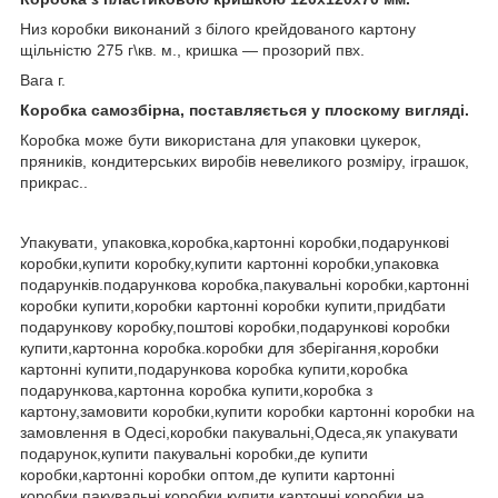
Низ коробки виконаний з білого крейдованого картону
щільністю 275 г\кв. м., кришка ― прозорий пвх.
Вага г.
Коробка самозбірна, поставляється у плоскому вигляді.
Коробка може бути використана для упаковки цукерок,
пряників, кондитерських виробів невеликого розміру, іграшок,
прикрас..
Упакувати, упаковка,коробка,картонні коробки,подарункові
коробки,купити коробку,купити картонні коробки,упаковка
подарунків.подарункова коробка,пакувальні коробки,картонні
коробки купити,коробки картонні коробки купити,придбати
подарункову коробку,поштові коробки,подарункові коробки
купити,картонна коробка.коробки для зберігання,коробки
картонні купити,подарункова коробка купити,коробка
подарункова,картонна коробка купити,коробка з
картону,замовити коробки,купити коробки картонні коробки на
замовлення в Одесі,коробки пакувальні,Одеса,як упакувати
подарунок,купити пакувальні коробки,де купити
коробки,картонні коробки оптом,де купити картонні
коробки,пакувальні коробки купити картонні коробки на