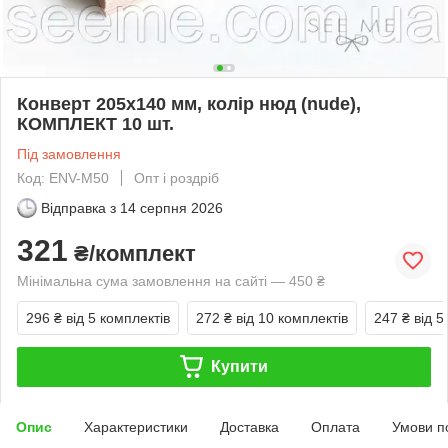
Конверт 205x140 мм, колір нюд (nude),
КОМПЛЕКТ 10 шт.
Під замовлення
Код: ENV-M50
Опт і роздріб
Відправка з
14 серпня 2026
321
₴/комплект
Мінімальна сума замовлення на сайті — 450 ₴
296 ₴
від 5 комплектів
272 ₴
від 10 комплектів
247 ₴
від 5
Купити
Опис
Характеристики
Доставка
Оплата
Умови п