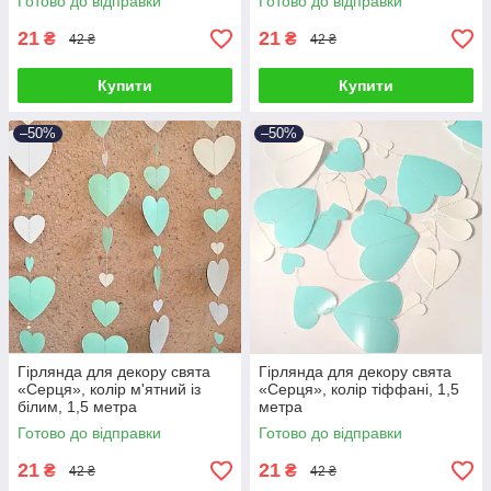
Готово до відправки
Готово до відправки
21
21
₴
₴
42 ₴
42 ₴
Купити
Купити
–50%
–50%
Гірлянда для декору свята
Гірлянда для декору свята
«Серця», колір м'ятний із
«Серця», колір тіффані, 1,5
білим, 1,5 метра
метра
Готово до відправки
Готово до відправки
21
21
₴
₴
42 ₴
42 ₴