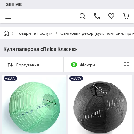
SEE ME
Товари та послуги
Святковий декор (кулі, помпони, гірл
Куля паперова «Плісе Класик»
Сортування
0
Фільтри
–20%
–20%