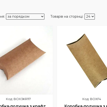
BOX3KR117
BOXF4
обка-подушка з крафт
Коробка-подушка з