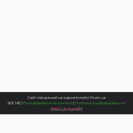
Сайт створений на маркетплейсі
Prom.ua
SEE ME |
Поскаржитися на контент
|
Політика конфіденційності
Select Language
▼