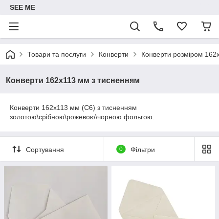
SEE ME
Товари та послуги
Конверти
Конверти розміром 162
Конверти 162x113 мм з тисненням
Конверти 162x113 мм (С6) з тисненням
золотою\срібною\рожевою\чорною фольгою.
Сортування
0
Фільтри