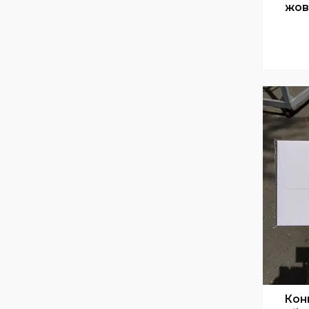
жов
Конв