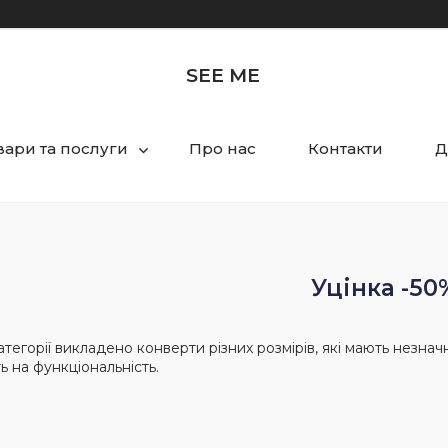
SEE ME
вари та послуги
Про нас
Контакти
Д
Уцінка -50
атегорії викладено конверти різних розмірів, які мають незначні
ь на функціональність.