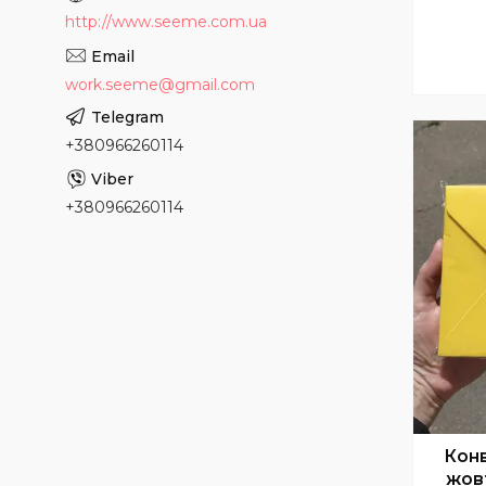
http://www.seeme.com.ua
work.seeme@gmail.com
+380966260114
+380966260114
Конв
жов