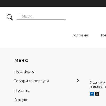
Головна
То
Портфоліо
Товари та послуги
У даній к
впливают
Про нас
Відгуки