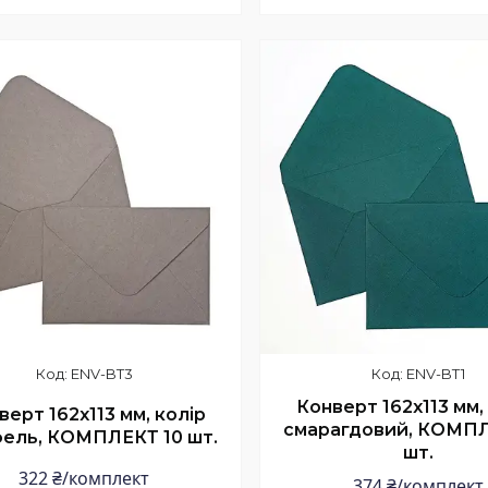
Купити
Купити
ENV-BT3
ENV-BT1
Конверт 162x113 мм,
верт 162x113 мм, колір
смарагдовий, КОМПЛ
ель, КОМПЛЕКТ 10 шт.
шт.
322 ₴/комплект
374 ₴/комплект