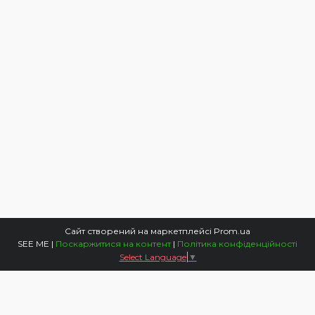
Сайт створений на маркетплейсі
Prom.ua
SEE ME |
Поскаржитися на контент
|
Політика конфіденційності
Select Language
▼