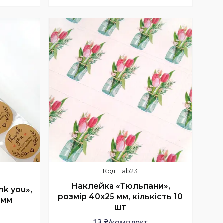
Купити
Lab23
Наклейка «Тюльпани»,
k you»,
розмір 40x25 мм, кількість 10
 мм
шт
13 ₴/комплект